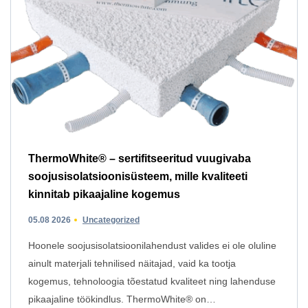
ThermoWhite® – sertifitseeritud vuugivaba
soojusisolatsioonisüsteem, mille kvaliteeti
kinnitab pikaajaline kogemus
05.08 2026
Uncategorized
Hoonele soojusisolatsioonilahendust valides ei ole oluline
ainult materjali tehnilised näitajad, vaid ka tootja
kogemus, tehnoloogia tõestatud kvaliteet ning lahenduse
pikaajaline töökindlus. ThermoWhite® on…