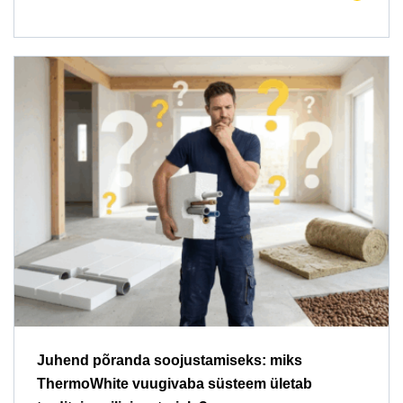
Juhend põranda soojustamiseks: miks
ThermoWhite vuugivaba süsteem ületab