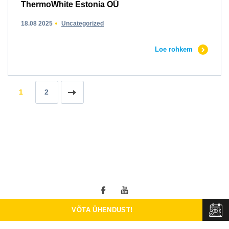
ThermoWhite Estonia OÜ
18.08 2025
Uncategorized
Loe rohkem
1
2
© 2026 ThermowhiteEstonia OÜ ThermoWhite süsteemi ametlik
VÕTA ÜHENDUST!
edasimüüja Eestis.